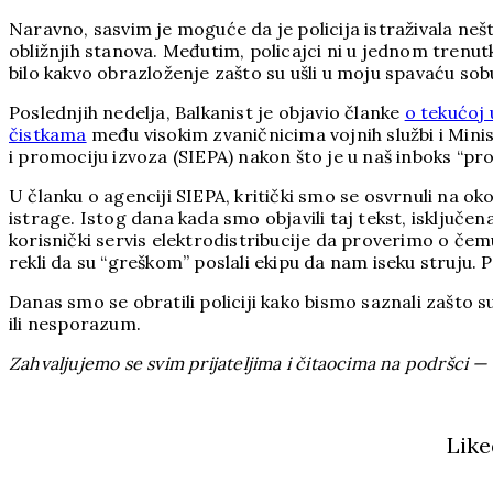
Naravno, sasvim je moguće da je policija istraživala neš
obližnjih stanova. Međutim, policajci ni u jednom trenutku
bilo kakvo obrazloženje zašto su ušli u moju spavaću sobu.
Poslednjih nedelja, Balkanist je objavio članke
o tekućoj 
čistkama
među visokim zvaničnicima vojnih službi i Mini
i promociju izvoza (SIEPA) nakon što je u naš inboks “pro
U članku o agenciji SIEPA, kritički smo se osvrnuli na o
istrage. Istog dana kada smo objavili taj tekst, isključ
korisnički servis elektrodistribucije da proverimo o čemu
rekli da su “greškom” poslali ekipu da nam iseku struju. 
Danas smo se obratili policiji kako bismo saznali zašto 
ili nesporazum.
Zahvaljujemo se svim prijateljima i čitaocima na podršci —
Like