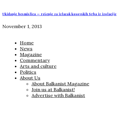
Ukidanje besmislica — rešenje za izlazak kosovskih Srba iz izolacije
November 1, 2013
Home
News
Magazine
Commentary
Arts and culture
Politics
About Us
About Balkanist Magazine
Join us at Balkanist!
Advertise with Balkanist