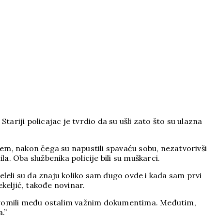
ariji policajac je tvrdio da su ušli zato što su ulazna
em, nakon čega su napustili spavaću sobu, nezatvorivši
. Oba službenika policije bili su muškarci.
želeli su da znaju koliko sam dugo ovde i kada sam prvi
ekeljić, takođe novinar.
u gomili među ostalim važnim dokumentima. Međutim,
.”