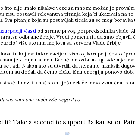
to što nije imalo nikakve veze sa mnom: možda je provalnik
 nisu postavili relevantna pitanja koja bi ukazivala na to d
 Sva pitanja koja su postavljali ticala su se mog boravka u
uzurpaciji vlasti
od strane prvog potpredsednika vlade, A
starstva odbrane Srbije. Vredi pomenuti i da smo objavili
curelo” više stotina mejlova sa servera Vlade Srbije.
kolnosti u kojima informacije o visokoj korupciji često “p
ena nam je struja u stanu. Budući da ostatak zgrade nije i
 se radi. Nakon što su utvrdili da nemamo nikakvih dugovanj
Pritom su dodali da ćemo električnu energiju ponovo dobiti
su sinoć dolazili u naš stan i još uvek čekamo zvaničnu in
 danas nam ona znači više nego ikad.
d it? Take a second to support Balkanist on Pat