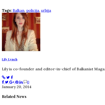
Tags:
Balkan
,
policija
,
srbija
Lily Lynch
Lily is co-founder and editor-in-chief of Balkanist Maga
0
January 20, 2014
Related News