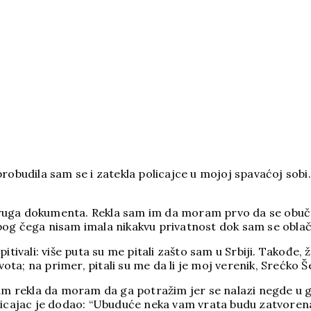
obudila sam se i zatekla policajce u mojoj spavaćoj sobi. St
i druga dokumenta. Rekla sam im da moram prvo da se obuč
g čega nisam imala nikakvu privatnost dok sam se oblačila
tivali: više puta su me pitali zašto sam u Srbiji. Takođe, 
vota; na primer, pitali su me da li je moj verenik, Srećko Š
 sam rekla da moram da ga potražim jer se nalazi negde 
 policajac je dodao: “Ubuduće neka vam vrata budu zatvorena