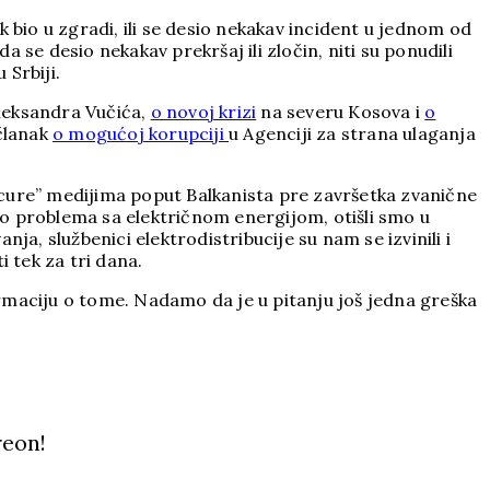
 bio u zgradi, ili se desio nekakav incident u jednom od
a se desio nekakav prekršaj ili zločin, niti su ponudili
 Srbiji.
leksandra Vučića,
o novoj krizi
na severu Kosova i
o
 članak
o mogućoj korupciji
u Agenciji za strana ulaganja
rocure” medijima poput Balkanista pre završetka zvanične
mao problema sa električnom energijom, otišli smo u
a, službenici elektrodistribucije su nam se izvinili i
 tek za tri dana.
formaciju o tome. Nadamo da je u pitanju još jedna greška
reon!