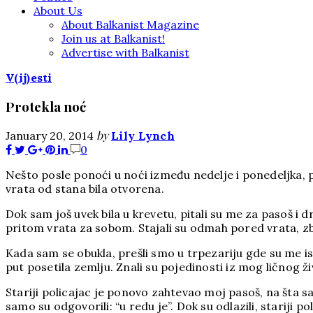
About Us
About Balkanist Magazine
Join us at Balkanist!
Advertise with Balkanist
V(ij)esti
Protekla noć
by
January 20, 2014
Lily Lynch
0
Nešto posle ponoći u noći između nedelje i ponedeljka, pr
vrata od stana bila otvorena.
Dok sam još uvek bila u krevetu, pitali su me za pasoš 
pritom vrata za sobom. Stajali su odmah pored vrata, zbo
Kada sam se obukla, prešli smo u trpezariju gde su me ispi
put posetila zemlju. Znali su pojedinosti iz mog ličnog ži
Stariji policajac je ponovo zahtevao moj pasoš, na šta
samo su odgovorili: “u redu je”. Dok su odlazili, stariji